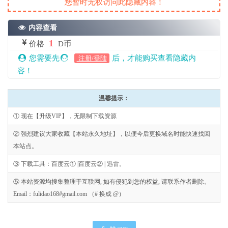
您暂时无权访问此隐藏内容！
内容查看
1
价格
D币
您需要先
后，才能购买查看隐藏内
注册/登陆
容！
温馨提示：
① 现在【升级VIP】，无限制下载资源
② 强烈建议大家收藏【本站永久地址】，以便今后更换域名时能快速找回
本站点。
③ 下载工具：百度云① |百度云② | 迅雷。
⑤ 本站资源均搜集整理于互联网, 如有侵犯到您的权益, 请联系作者删除。
Email：fulidao168#gmail.com （# 换成 @）