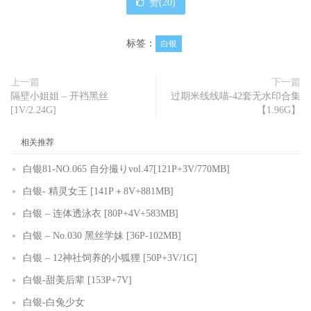
赞(
20
)
标签：
白银
上一篇
下一篇
隔壁小姐姐 – 开裆黑丝
过期米线线喵-42套无水印合集
[1V/2.24G]
【1.96G】
相关推荐
白银81-NO.065 自分撮りvol.47[121P+3V/770MB]
白银- 精灵女王 [141P＋8V+881MB]
白银 – 连体透泳衣 [80P+4V+583MB]
白银 – No.030 黑丝学妹 [36P-102MB]
白银 – 12神社饲养的小狐狸 [50P+3V/1G]
白银-甜美后辈 [153P+7V]
白银-白兔少女