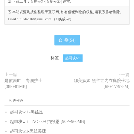
③ 下载工具：百度云① |百度云② | 迅雷。
⑤ 本站资源均搜集整理于互联网, 如有侵犯到您的权益, 请联系作者删除。
Email：fulidao168#gmail.com （# 换成 @）
赞(
54
)
标签：
起司块wii
上一篇
下一篇
是依酱吖 – 专属护士
娜美妖姬 黑丝红内衣庭院坐地
[38P+81MB]
[6P+1V/978M]
相关推荐
起司块wii -黑丝足
起司块wii – NO.009 猫报恩 [90P+960MB]
起司块wii-黑丝美腿