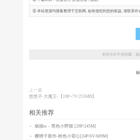
⑤ 本站资源均搜集整理于互联网, 如有侵犯到您的权益, 请联系作者删除。Emai
未经允许不得转载：
福
上一篇
悠悠子-大魔王-【19P+7V/255MB】
相关推荐
疯猫ss – 黑色小野猫 [29P/245M]
樱狸子新作-粉色小背心[24P/6V/609M]